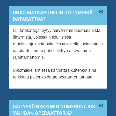
ONKO MATKAPUHELINLIITTYMISSÄ
DATAKATTOA?
Ei. Datakattoja löytyy harvemmin Suomalaisista
liittymistä. Joissakin edullisissa
mobiililaajakaistapaketeissa voi olla jonkinlainen
datakatto, mutta puhelinliittymät ovat aina
rajoittamattomia.
Ulkomaille lähtiessä kannattaa kuitenkin aina
tarkistaa paljonko dataa operaattori tarjoaa.
SÄILYYKÖ NYKYINEN NUMERONI JOS
VAIHDAN OPERAATTORIA?