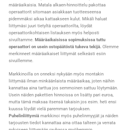
määräaikaisia. Matala alkaen-hinnoittelu pakottaa
operaattorit sitomaan asiakkaan tuotteeseensa
pidemmäksi aikaa kattaakseen kulut. Mikäli haluat
liittymäsi juuri tietyltä operaattorilta, löydät
operaattorikohtaisen listauksen myös helposti
sivuiltamme.
Määräaikaisissa sopimuksissa tuttu
operaattori on usein ostopäätöstä tukeva tekijä.
Olemme
merkinneet määräaikaiset liittymät selkeästi esiin
sivuillemme.
Markkinoilla on onneksi nykyään myös montakin
liittymää ilman minkäänlaista määräaikaa, joten näihin
kannattaa aina tarttua jos semmoinen sattuu löytymään.
Usein näiden pakettien hinnoissa on lisätty pari euroa,
mutta tämä maksaa itsensä takaisin jos esim. heti ensi
kuussa löydät vielä paremman tarjouksen.
Puhelinliittymiä
markkinoi myös puhelinmyyjät ja näiden
tarjousten tiedot kannattaa aina ottaa talteen ja verrata
nykyiseen liittymään rauhassa myöhemmin.