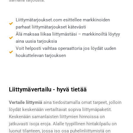
samalla tarjousta.
Liittymätarjoukset.com esittellee markkinoiden
parhaat liittymätarjoukset kätevästi
Älä maksaa liikaa liittymästäsi – markkinoiltä löytyy
aina uusia tarjouksia
Voit helposti vaihtaa operaattoria jos löydät uuden
houkuttelevan tarjouksen
Liittymävertailu - hyvä tietää
Vertaile liittymiä
aina tiedostamalla omat tarpeet, jolloin
löydät keskenään vertailtavat sopiva liittymäpaketit.
Keskenään samanlaisten liittymien hinnoissa on
jatkuvasti isoja eroja. Alalle tyypillinen hintakilpailu on
luonut tilanteen, jossa iso osa puhelinliittymistä on