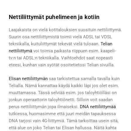
Nettiliittymät puhelimeen ja kotiin
Laajakaista on vielä kotitalouksien suosituin nettiliittymä.
Suurin osa nettiliittymistä toimii vielä ADSL tai VDSL
tekniikalla, kuituliittymät tekevät vielä tuloaan.
Telian
nettiliittymä
voi toimia paikasta riippuen esim. kaapeli-
tv:n tai ADSL:n tekniikalla. Vaihtoehdot saat nopeasti
eteesi, kunhan vain syötät osoitetietosi Telian sivuilla.
Elisan nettiliittymän
saa tarkistettua samalla tavalla kuin
Telialla. Nämä kannattaa käydä kaikki läpi jos olet esim.
muuttamassa. Tässä selviää esim. jos taloyhtiölläsi on
jonkun operaattorin taloyhtiönetti. Silloin voit saadan
perus nettiliittymän jopa ilmaiseksi.
DNA nettiliittymää
tutkiessa, huomasimme että juuri meidän tapauksessa
DNA tarjosi vain 4G-liittymiä. Tämä tarkoittaa usein sitä,
että alue on joko Telian tai Elisan hallussa. Näitä kahta