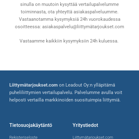
sinulla on muutoin kysyttää vertailupalvelumme
toiminnasta, ota yhteyttä asiakaspalveluumme.
Vastaanotamma kysymyksiä 24h vuorokaudessa
osoitteessa: asiakaspalvelu@liittymätarjoukset.com
Vastaamme kaikkiin kysymyksiin 24h kuluessa.
Liittymätarjoukset.com
on Leadout Oy:n ylläpitämä
puheliliittymien vertailupalvelu. Palvelumme avulla voit
helposti vertailla markkinoiden suosituimpia liittymiä.
Tietosuojakäytäntö
Yritystiedot
Rekisteriseloste
Liittymätarjoukset.com