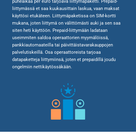
puheaikaa per euro tarjoava liittymäpaketti. Prepaid-
liittymässä et saa kuukausittain laskua, vaan maksat
käyttösi etukäteen. Liittymäpaketissa on SIM-kortti
mukana, joten liittymä on välittömästi auki ja sen saa
siten heti käyttöön. Prepaid-liittymään ladataan
useimmiten saldoa operaattorien myymälöissä,
pankkiautomaateilla tai päivittäistavarakauppojen
palvelutiskeillä. Osa operaattoreista tarjoaa
datapaketteja liittymiinsä, joten et prepaidillä joudu
ongelmiin nettikäytössäkään.