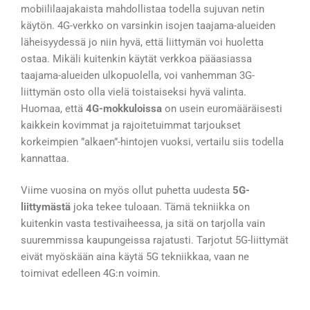
mobiililaajakaista mahdollistaa todella sujuvan netin
käytön. 4G-verkko on varsinkin isojen taajama-alueiden
läheisyydessä jo niin hyvä, että liittymän voi huoletta
ostaa. Mikäli kuitenkin käytät verkkoa pääasiassa
taajama-alueiden ulkopuolella, voi vanhemman 3G-
liittymän osto olla vielä toistaiseksi hyvä valinta.
Huomaa, että
4G-mokkuloissa
on usein euromääräisesti
kaikkein kovimmat ja rajoitetuimmat tarjoukset
korkeimpien ”alkaen”-hintojen vuoksi, vertailu siis todella
kannattaa.
Viime vuosina on myös ollut puhetta uudesta
5G-
liittymästä
joka tekee tuloaan. Tämä tekniikka on
kuitenkin vasta testivaiheessa, ja sitä on tarjolla vain
suuremmissa kaupungeissa rajatusti. Tarjotut 5G-liittymät
eivät myöskään aina käytä 5G tekniikkaa, vaan ne
toimivat edelleen 4G:n voimin.