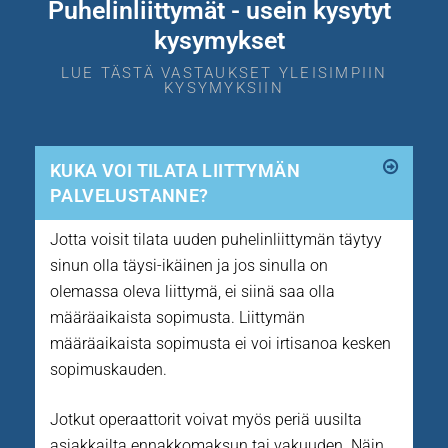
Puhelinliittymät - usein kysytyt
kysymykset
LUE TÄSTÄ VASTAUKSET YLEISIMPIIN
KYSYMYKSIIN
KUKA VOI TILATA LIITTYMÄN
PALVELUSTANNE?
Jotta voisit tilata uuden puhelinliittymän täytyy
sinun olla täysi-ikäinen ja jos sinulla on
olemassa oleva liittymä, ei siinä saa olla
määräaikaista sopimusta. Liittymän
määräaikaista sopimusta ei voi irtisanoa kesken
sopimuskauden.
Jotkut operaattorit voivat myös periä uusilta
asiakkailta ennakkomaksun tai vakuuden. Näin