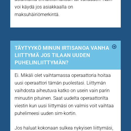
voi käydä jos asiakkaalla on
maksuhäiriömerkintä.
TÄYTYYKÖ MINUN IRTISANOA VANHA
LIITTYMÄ JOS TILAAN UUDEN
PUHELINLIITTYMÄN?
Ei. Mikäli olet vaihtamassa operaattoria hoitaa
uusi operaattori tämän puolestasi. Liittymän
vaihdosta aiheutuva katko on usein vain parin
minuutin pituinen. Saat uudelta operaattorilta
viestin kun uusi liittymäsi on valmis voit vaihtaa
puhelimeesi uuden sim-kortin.
Jos haluat kokonaan sulkea nykyisen liittymäsi,