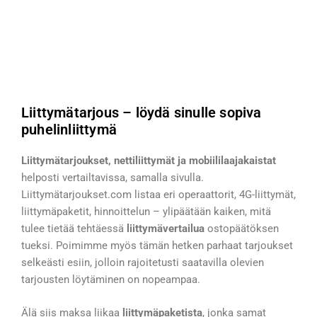
Liittymätarjous – löydä sinulle sopiva
puhelinliittymä
Liittymätarjoukset, nettiliittymät ja mobiililaajakaistat
helposti vertailtavissa, samalla sivulla.
Liittymätarjoukset.com listaa eri operaattorit, 4G-liittymät,
liittymäpaketit, hinnoittelun – ylipäätään kaiken, mitä
tulee tietää tehtäessä
liittymävertailua
ostopäätöksen
tueksi. Poimimme myös tämän hetken parhaat tarjoukset
selkeästi esiin, jolloin rajoitetusti saatavilla olevien
tarjousten löytäminen on nopeampaa.
Älä siis maksa liikaa
liittymäpaketista
, jonka samat