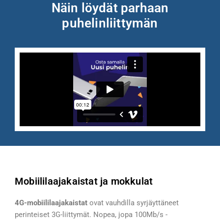
Näin löydät parhaan
puhelinliittymän
Mobiililaajakaistat ja mokkulat
4G-mobiililaajakaistat
ovat vauhdilla syrjäyttäneet
perinteiset 3G-liittymät. Nopea, jopa 100Mb/s -