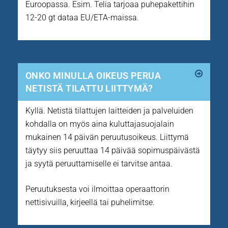
Euroopassa. Esim. Telia tarjoaa puhepakettihin
12-20 gt dataa EU/ETA-maissa.
ONKO MINULLA OIKEUS PERUA
NETISTÄ TILATTU LIITTYMÄ?
Kyllä. Netistä tilattujen laitteiden ja palveluiden
kohdalla on myös aina kuluttajasuojalain
mukainen 14 päivän peruutusoikeus. Liittymä
täytyy siis peruuttaa 14 päivää sopimuspäivästä
ja syytä peruuttamiselle ei tarvitse antaa.
Peruutuksesta voi ilmoittaa operaattorin
nettisivuilla, kirjeellä tai puhelimitse.