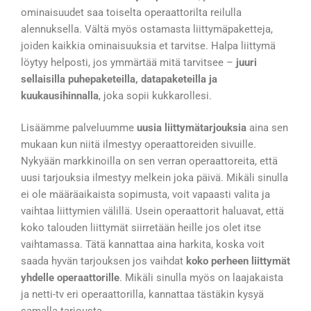
ominaisuudet saa toiselta operaattorilta reilulla
alennuksella. Vältä myös ostamasta liittymäpaketteja,
joiden kaikkia ominaisuuksia et tarvitse. Halpa liittymä
löytyy helposti, jos ymmärtää mitä tarvitsee –
juuri
sellaisilla puhepaketeilla, datapaketeilla ja
kuukausihinnalla
, joka sopii kukkarollesi.
Lisäämme palveluumme
uusia liittymätarjouksia
aina sen
mukaan kun niitä ilmestyy operaattoreiden sivuille.
Nykyään markkinoilla on sen verran operaattoreita, että
uusi tarjouksia ilmestyy melkein joka päivä. Mikäli sinulla
ei ole määräaikaista sopimusta, voit vapaasti valita ja
vaihtaa liittymien välillä. Usein operaattorit haluavat, että
koko talouden liittymät siirretään heille jos olet itse
vaihtamassa. Tätä kannattaa aina harkita, koska voit
saada hyvän tarjouksen jos vaihdat
koko perheen liittymät
yhdelle operaattorille
. Mikäli sinulla myös on laajakaista
ja netti-tv eri operaattorilla, kannattaa tästäkin kysyä